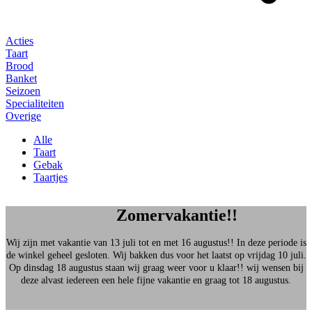
Acties
Taart
Brood
Banket
Seizoen
Specialiteiten
Overige
Alle
Taart
Gebak
Taartjes
Zomervakantie!!
Wij zijn met vakantie van 13 juli tot en met 16 augustus!! In deze periode is
de winkel geheel gesloten. Wij bakken dus voor het laatst op vrijdag 10 juli.
Op dinsdag 18 augustus staan wij graag weer voor u klaar!! wij wensen bij
deze alvast iedereen een hele fijne vakantie en graag tot 18 augustus.