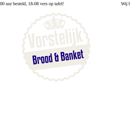
Wij
bezorgen
vanaf 3,75
Blaak