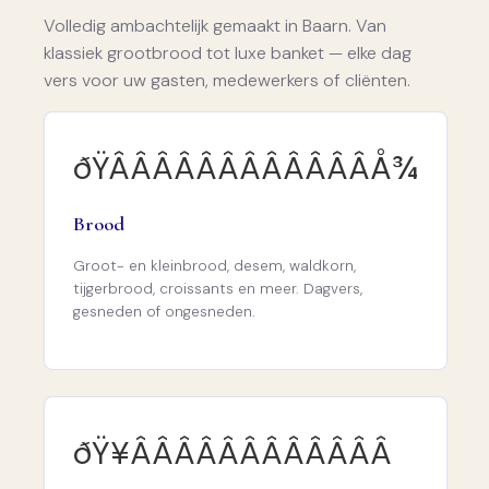
Volledig ambachtelijk gemaakt in Baarn. Van
klassiek grootbrood tot luxe banket — elke dag
vers voor uw gasten, medewerkers of cliënten.
ðŸÂÂÂÂÂÂÂÂÂÂÂÂÅ¾
Brood
Groot- en kleinbrood, desem, waldkorn,
tijgerbrood, croissants en meer. Dagvers,
gesneden of ongesneden.
ðŸ¥ÂÂÂÂÂÂÂÂÂÂÂÂ