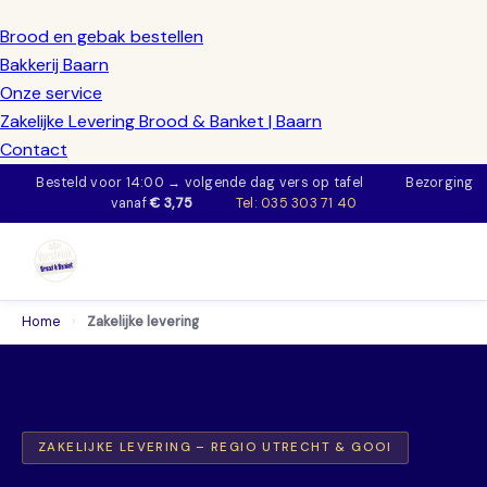
Brood en gebak bestellen
Bakkerij Baarn
Onze service
Zakelijke Levering Brood & Banket | Baarn
Contact
Besteld voor 14:00 → volgende dag vers op tafel
Bezorging
vanaf
€ 3,75
Tel: 035 303 71 40
Home
›
Zakelijke levering
ZAKELIJKE LEVERING – REGIO UTRECHT & GOOI