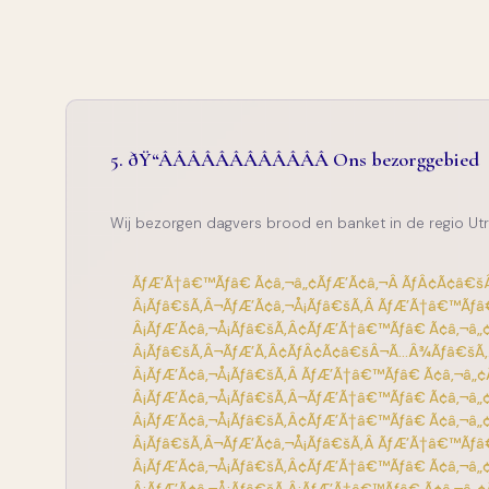
ðŸ“ÂÂÂÂÂÂÂÂÂÂÂÂ Ons bezorggebied
Wij bezorgen dagvers brood en banket in de regio Utr