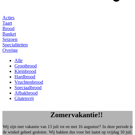
Acties
Taart
Brood
Banket
Seizoen
Specialiteiten
Overige
Alle
Grootbrood
Kleinbrood
Hardbrood
Vruchtenbrood
Speciaalbrood
Afbakbrood
Glutenvrij
Zomervakantie!!
Wij zijn met vakantie van 13 juli tot en met 16 augustus!! In deze periode is
de winkel geheel gesloten. Wij bakken dus voor het laatst op vrijdag 10 juli.